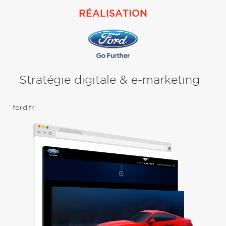
RÉALISATION
et
Stratégie digitale & e-marketing
|
ford.fr
Con
UX 
Bra
Con
uni