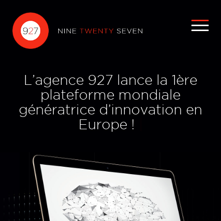
L'agence 927 retenue pour
L’agence 927 lance la 1ère
Universal Music & Brands
réaliser la plateforme de
choisit l'Agence 927
plateforme mondiale
|
génératrice d’innovation en
marque et la campagne
Qwant/Firefox
Europe !
|
|