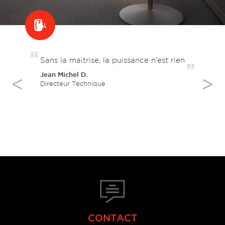
Sans la maitrise, la puissance n'est rien
Le
est
Jean Michel D.
Ve
Directeur Technique
Dir
CONTACT