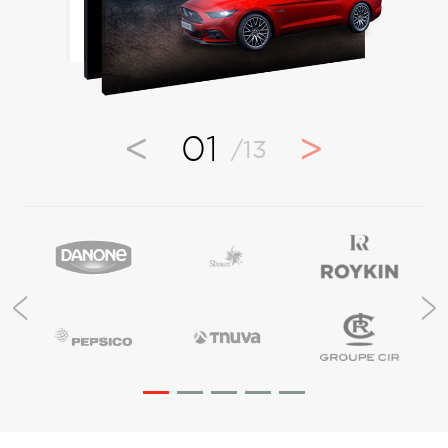
<
>
01
/13